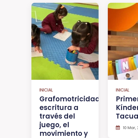
INICIAL
INICIAL
Grafomotricidad:
Prime
escritura a
Kínde
través del
Tacu
juego, el
10 Mar,
movimiento y