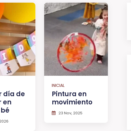
INICIAL
r día de
Pintura en
r en
movimiento
abé
23 Nov, 2025
 2026